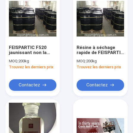
FEISPARTIC F520
Résine à séchage
jaunissant non la
rapide de FEISPARTIC
résine de
F520 Polyaspartic
MOQ:
200kg
MOQ:
200kg
Polyaspartic
Polyurea
Trouvez les derniers prix
Trouvez les derniers prix
Polyurea
Contactez
Contactez
Aperçu
Produits
A propos de nous