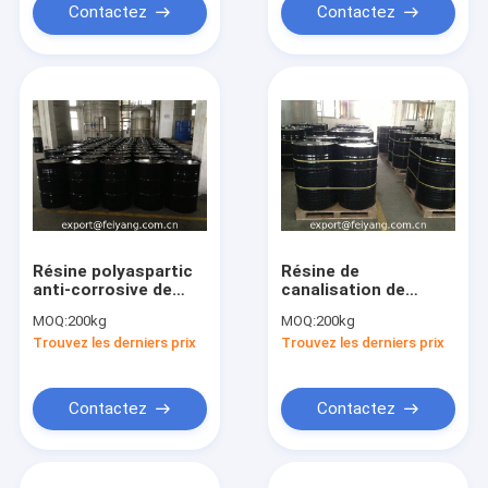
Contactez
Contactez
Résine polyaspartic
Résine de
anti-corrosive de
canalisation de
polyurea--F420,
revêtement de
MOQ:
200kg
MOQ:
200kg
solutions de
pulvérisation--
Trouvez les derniers prix
Trouvez les derniers prix
rechange de Bayer
Solutions de
NH1420
rechange de Bayer
Desmophen NH1220
Contactez
Contactez