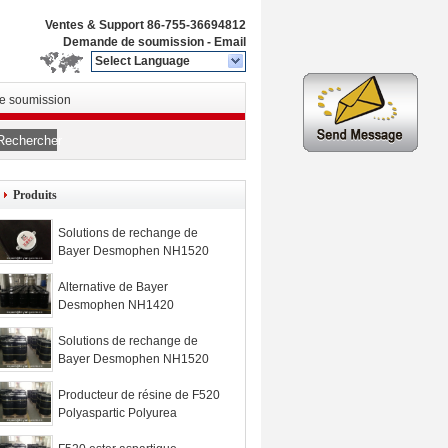
Ventes & Support
86-755-36694812
Demande de soumission
-
Email
Select Language
 soumission
Rechercher
Produits
Solutions de rechange de
Bayer Desmophen NH1520
Alternative de Bayer
Desmophen NH1420
Solutions de rechange de
Bayer Desmophen NH1520
Producteur de résine de F520
Polyaspartic Polyurea