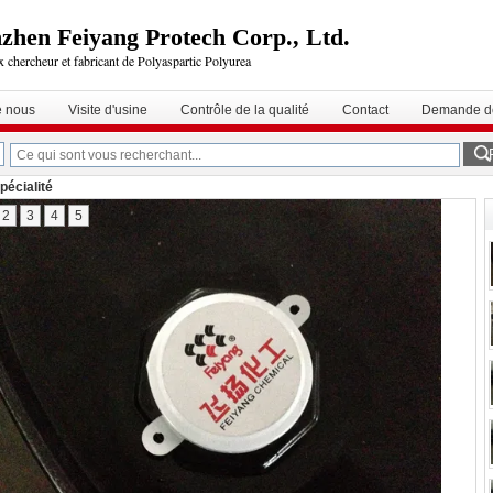
zhen Feiyang Protech Corp., Ltd.
 chercheur et fabricant de Polyaspartic Polyurea
e nous
Visite d'usine
Contrôle de la qualité
Contact
Demande de
pécialité
2
3
4
5