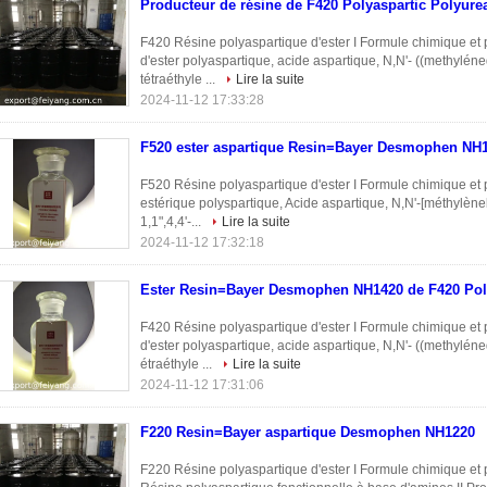
Producteur de résine de F420 Polyaspartic Polyure
F420 Résine polyaspartique d'ester I Formule chimique et
d'ester polyaspartique, acide aspartique, N,N'- ((methyléned
tétraéthyle ...
Lire la suite
2024-11-12 17:33:28
F520 ester aspartique Resin=Bayer Desmophen NH
F520 Résine polyaspartique d'ester I Formule chimique e
estérique polyspartique, Acide aspartique, N,N'-[méthylèneb
1,1",4,4'-...
Lire la suite
2024-11-12 17:32:18
Ester Resin=Bayer Desmophen NH1420 de F420 Pol
F420 Résine polyaspartique d'ester I Formule chimique et
d'ester polyaspartique, acide aspartique, N,N'- ((methyléned
étraéthyle ...
Lire la suite
2024-11-12 17:31:06
F220 Resin=Bayer aspartique Desmophen NH1220
F220 Résine polyaspartique d'ester I Formule chimique e