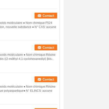
Contact
 poids moléculaire ● Nom chimique:F524
tion, nouvelle substance ● N° CAS: aucune
Contact
t poids moléculaire ● Nom chimique:Résine
is ((2-méthyl-4,1-cyclohexanediyl) ]bis-,
Contact
t poids moléculaire ● Nom chimique:Résine
tique polyaspartique● N° ELINCS: aucune