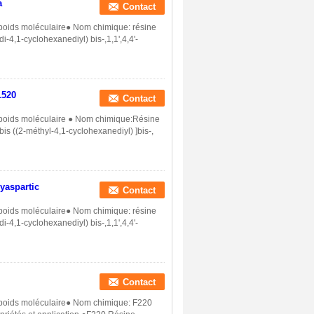
a
Contact
 poids moléculaire● Nom chimique: résine
i-4,1-cyclohexanediyl) bis-,1,1',4,4'-
1520
Contact
t poids moléculaire ● Nom chimique:Résine
is ((2-méthyl-4,1-cyclohexanediyl) ]bis-,
yaspartic
Contact
 poids moléculaire● Nom chimique: résine
i-4,1-cyclohexanediyl) bis-,1,1',4,4'-
Contact
t poids moléculaire● Nom chimique: F220