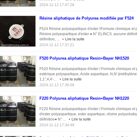
2024-11-12 17:47:28
Résine aliphatique de Polyurea modifiée par F524
F524 Résine polyaspartique d'ester ⅠFormule chimique et
Résine polyaspartique d'ester ● N° ELINCS: aucune défini
définition, ...
Lire la suite
2024-11-12 17:37:21
F520 Polyurea aliphatique Resin=Bayer NH1520
F520 Résine polyaspartique d'ester I Formule chimique e
estérique polyspartique, Acide aspartique, N,N'-[méthylèneb
1,1",4,4'-...
Lire la suite
2024-11-12 17:36:08
F220 Polyurea aliphatique Resin=Bayer NH1220
F220 Résine polyaspartique d'ester I Formule chimique e
d'ester polyaspartique, ester aspartique, résine polyuréa
définition● N° ...
Lire la suite
2024-11-12 17:34:49