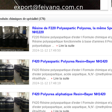
Alternative de Bayer Desmophen NH1420
oduits chimiques de spécialité
(176)
Résine de F220 Polyaspartic Polyurea, la même Sp
NH1220
F220 Résine polyaspartique d'ester I Formule chimique e
Résine polyaspartique fonctionnelle à base d'amines II Pr
polyuréatique ...
Lire la suite
2024-11-12 17:49:50
F420 Polyaspartic Polyurea Resin=Bayer NH1420
F420 Résine polyaspartique d'ester I Formule chimique et
d'ester polyaspartique, acide aspartique, N,N'- ((methyléned
étraéthyle ...
Lire la suite
2024-11-12 17:48:19
F420 Polyurea aliphatique Resin=Bayer NH1420
F420 Résine polyaspartique d'ester I Formule chimique et
d'ester polyaspartique, acide aspartique, N,N'- ((methyléned
étraéthyle ...
Lire la suite