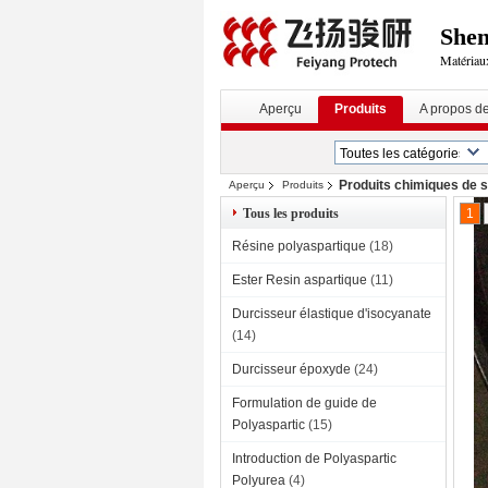
Shen
Matériaux
Aperçu
Produits
A propos d
Produits chimiques de s
Aperçu
Produits
Tous les produits
1
Résine polyaspartique
(18)
Ester Resin aspartique
(11)
Durcisseur élastique d'isocyanate
(14)
Durcisseur époxyde
(24)
Formulation de guide de
Polyaspartic
(15)
Introduction de Polyaspartic
Polyurea
(4)