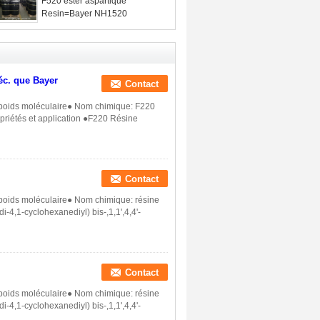
F520 ester aspartique
Resin=Bayer NH1520
éc. que Bayer
Contact
t poids moléculaire● Nom chimique: F220
opriétés et application ●F220 Résine
Contact
 poids moléculaire● Nom chimique: résine
i-4,1-cyclohexanediyl) bis-,1,1',4,4'-
Contact
 poids moléculaire● Nom chimique: résine
i-4,1-cyclohexanediyl) bis-,1,1',4,4'-