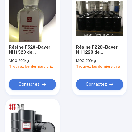
Résine F520=Bayer
Résine F220=Bayer
NH1520 de
NH1220 de
FEISPARTIC
FEISPARTIC
MOQ:
200kg
MOQ:
200kg
Polyaspartic
Polyaspartic
Trouvez les derniers prix
Trouvez les derniers prix
Polyurea
Polyurea
Contactez
Contactez
Aperçu
Produits
A propos de nous