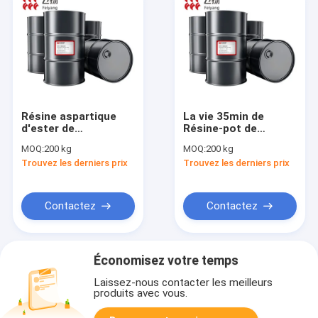
Résine aspartique
La vie 35min de
d'ester de
Résine-pot de
FEISPARTIC F330
FEISPARTIC F421
MOQ:
200 kg
MOQ:
200 kg
pour les adhésifs et
Polyaspartic
Trouvez les derniers prix
Trouvez les derniers prix
les matériaux de
Polyurea
cachetage exempts
de dissolvants
Contactez
Contactez
Économisez votre temps
Laissez-nous contacter les meilleurs
produits avec vous.