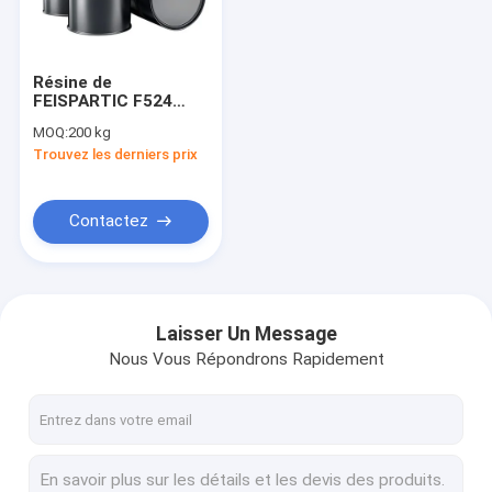
Visite d'usine
Contrôle de la qualité
Résine de
FEISPARTIC F524
Contact
Polyaspartic
MOQ:
200 kg
Polyurea
Trouvez les derniers prix
Demande de soumission
Contactez
Résine polyaspartique
Ester Resin aspartique
Laisser Un Message
Nous Vous Répondrons Rapidement
Durcisseur élastique d'isocyanate
Durcisseur époxyde
Formulation de guide de Polyaspartic