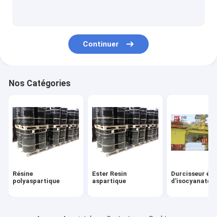
Introduction de Polyaspartic Polyurea
Revêtement de plancher de Polyaspartic
Continuer
Revêtement de Polyaspartic Proctive
Revêtement imperméable de Polyaspartic
Nos Catégories
Norme de revêtement de Polyaspartic
Projet de Polyaspartic
FAQ de Polyaspartic
Matériaux de pulvérisation de Polyurea
Résine
Ester Resin
Durcisseur éla
Matériaux époxydes
polyaspartique
aspartique
d'isocyanate
Activité de société