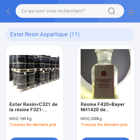
Ester Resin Aspartique
(11)
Ester Resin=C321 de
Résine F420=Bayer
la résine F321-
NH1420 de
Aspartic de
FEISPARTIC
MOQ:
180 kg
MOQ:
200kg
FEISPARTIC
Polyaspartic
Trouvez les derniers prix
Trouvez les derniers prix
Polyaspartic
Polyurea
Polyurea