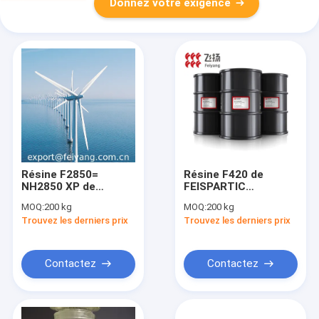
Donnez votre exigence
Résine F2850=
Résine F420 de
NH2850 XP de
FEISPARTIC
FEISPARTIC
Polyaspartic
MOQ:
200 kg
MOQ:
200 kg
Polyaspartic
Polyurea pour
Trouvez les derniers prix
Trouvez les derniers prix
Polyurea
parqueter le
revêtement
Contactez
Contactez