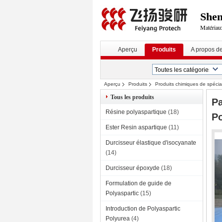
Shen
Matériaux
Aperçu
Produits
A propos d
Aperçu
Produits
Produits chimiques de spécial
Tous les produits
Pa
Résine polyaspartique
(18)
Po
Ester Resin aspartique
(11)
Durcisseur élastique d'isocyanate
(14)
Durcisseur époxyde
(18)
Formulation de guide de
Polyaspartic
(15)
Introduction de Polyaspartic
Polyurea
(4)