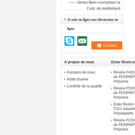
—— James-Bien-connaissez la
Corp. de revêtement
Je suis en ligne une discussion en
ligne
A propos de nous
Ester Resin a
A propos de nous
Résine F42
de FEISPART
Visite d'usine
Polyurea
Contrôle de la qualité
Résine F52
de FEISPART
Polyurea
Ester Resin=
F321-Aspart
Polyaspartic
Résine F22
de FEISPART
Polyurea