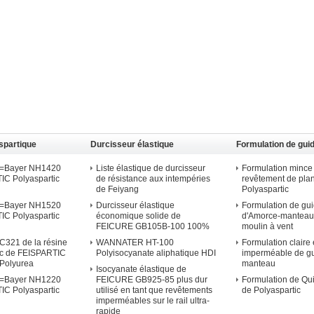
spartique
Durcisseur élastique
Formulation de gui
d'isocyanate
Polyaspartic
0=Bayer NH1420
Liste élastique de durcisseur
Formulation mince
IC Polyaspartic
de résistance aux intempéries
revêtement de pla
de Feiyang
Polyaspartic
0=Bayer NH1520
Durcisseur élastique
Formulation de gu
IC Polyaspartic
économique solide de
d'Amorce-manteau
FEICURE GB105B-100 100%
moulin à vent
C321 de la résine
WANNATER HT-100
Formulation claire 
ic de FEISPARTIC
Polyisocyanate aliphatique HDI
imperméable de g
 Polyurea
manteau
Isocyanate élastique de
0=Bayer NH1220
FEICURE GB925-85 plus dur
Formulation de Qu
IC Polyaspartic
utilisé en tant que revêtements
de Polyaspartic
imperméables sur le rail ultra-
rapide