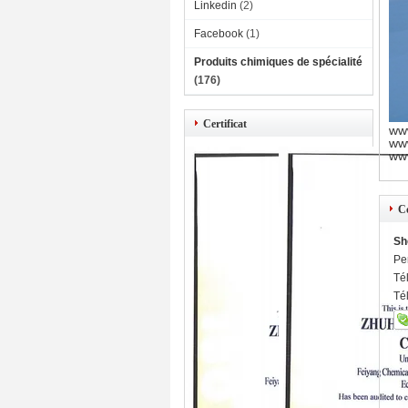
Linkedin
(2)
Facebook
(1)
Produits chimiques de spécialité
(176)
Certificat
www
ww
ww
C
Sh
Pe
Té
Té