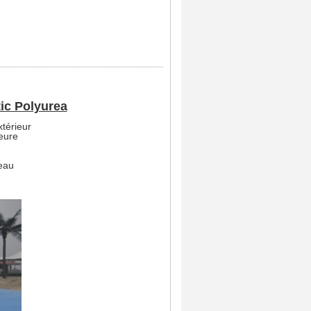
ic Polyurea
térieur
eure
leau