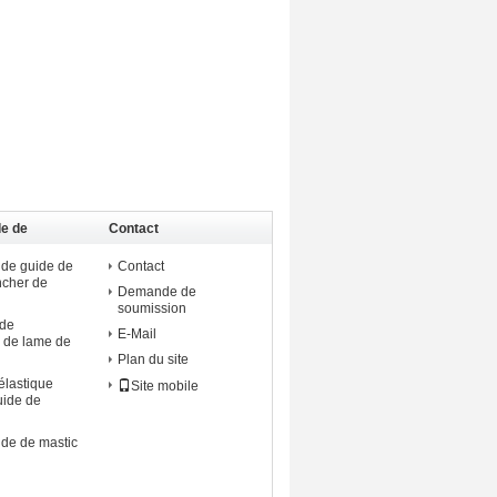
de de
Contact
 de guide de
Contact
ncher de
Demande de
soumission
ide
E-Mail
 de lame de
Plan du site
élastique
Site mobile
uide de
ide de mastic