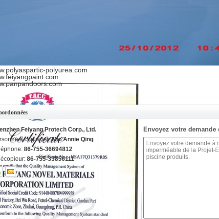
.polyaspartic-polyurea.com
w.feiyangpaint.com
w.panpandoors.com
oordonnées
Envoyez votre demande 
enzhen Feiyang Protech Corp., Ltd.
rsonne à contacter:
Ms. Annie Qing
léphone:
86-755-36694812
lécopieur:
86-755-33856111