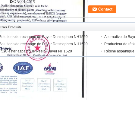
tres Produits
Solutions de rechange de Bayer Desmophen NH1520
Alternative de B
Solutions de rechange de Bayer Desmophen NH1520
Producteur de rés
F520 ester aspartique Resin=Bayer NH1520
Résine aspartique 