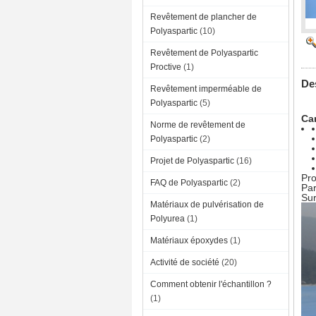
Revêtement de plancher de
Polyaspartic
(10)
Revêtement de Polyaspartic
Proctive
(1)
Des
Revêtement imperméable de
Polyaspartic
(5)
Car
Norme de revêtement de
Polyaspartic
(2)
Projet de Polyaspartic
(16)
Pro
FAQ de Polyaspartic
(2)
Par
Sur
Matériaux de pulvérisation de
Polyurea
(1)
Matériaux époxydes
(1)
Activité de société
(20)
Comment obtenir l'échantillon ?
(1)