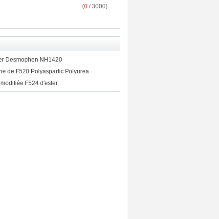
(
0
/ 3000)
ayer Desmophen NH1420
ine de F520 Polyaspartic Polyurea
modifiée F524 d'ester