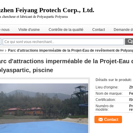
zhen Feiyang Protech Corp., Ltd.
 chercheur et fabricant de Polyaspartic Polyurea
e nous
Visite d'usine
Contrôle de la qualité
Contact
Demande de
Parc d'attractions imperméable de la Projet-Eau de revêtement de Polyasp
ité
rc d'attractions imperméable de la Projet-Eau
lyaspartic, piscine
Détails sur le produit:
Lieu d'origine:
Zh
Nom de marque:
Fe
Certification:
IS
Numéro de
Pr
modèle:
re
Contact