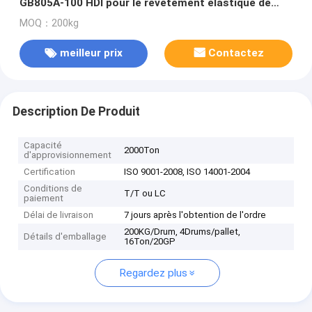
GB805A-100 HDI pour le revêtement élastique de
plancher de Polyaspartic
MOQ：200kg
meilleur prix
Contactez
Description De Produit
Capacité
2000Ton
d'approvisionnement
Certification
ISO 9001-2008, ISO 14001-2004
Conditions de
T/T ou LC
paiement
Délai de livraison
7 jours après l'obtention de l'ordre
200KG/Drum, 4Drums/pallet,
Détails d'emballage
16Ton/20GP
Regardez plus