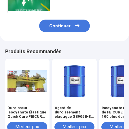
revêtement élastique de
plancher de Polyaspartic
Continuer
Produits Recommandés
Durcisseur
Agent de
Isocyanate éla
Isocyanate Élastique
durcissement
de FEICURE G
Quick Cure FEICURE
élastique GB905B-85
100 plus dur ut
GB905B-85 Utilisé
Isocyanate, utilisé
en tant que le
comme Couche de
comme couche de
plancher élast
Meilleur prix
Meilleur prix
Meilleur p