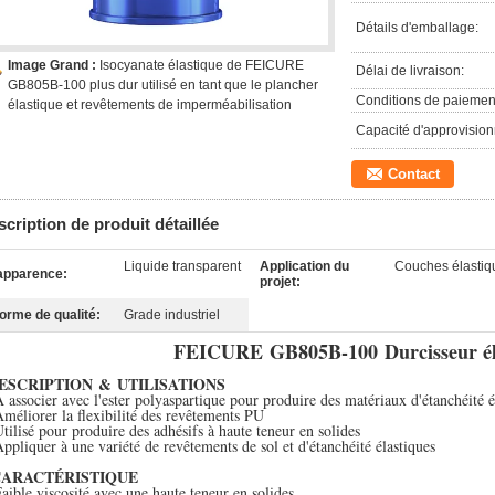
Détails d'emballage:
Image Grand :
Isocyanate élastique de FEICURE
Délai de livraison:
GB805B-100 plus dur utilisé en tant que le plancher
Conditions de paiemen
élastique et revêtements de imperméabilisation
Capacité d'approvisio
Contact
cription de produit détaillée
Liquide transparent
Application du
Couches élastiqu
'apparence:
projet:
orme de qualité:
Grade industriel
FEICURE GB805B-100
Durcisseur é
DESCRIPTION & UTILISATIONS
À associer avec l'ester polyaspartique pour produire des matériaux d'étanchéité é
Améliorer la flexibilité des revêtements PU
Utilisé pour produire des adhésifs à haute teneur en solides
Appliquer à une variété de revêtements de sol et d'étanchéité élastiques
CARACTÉRISTIQUE
Faible viscosité avec une haute teneur en solides