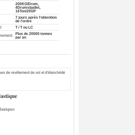
200KG/Drum,
4Drums/pallet,
16Ton/20GP
7 jours après l'obtention
de l'ordre
t:
T / T ou LC
Plus de 20000 tonnes
nnement:
par an
es de revêtement de sol et d'étanchéité
lastique
lastiques