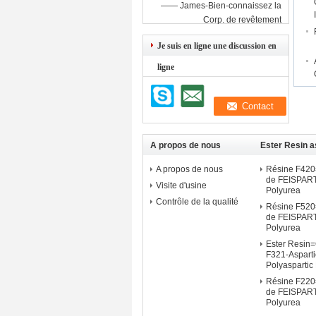
—— James-Bien-connaissez la
Corp. de revêtement
Je suis en ligne une discussion en
ligne
A propos de nous
Ester Resin a
A propos de nous
Résine F42
de FEISPART
Visite d'usine
Polyurea
Contrôle de la qualité
Résine F52
de FEISPART
Polyurea
Ester Resin=
F321-Aspart
Polyaspartic
Résine F22
de FEISPART
Polyurea