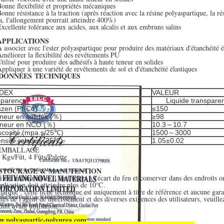
Bonne flexibilité et propriétés mécaniques
Bonne résistance à la traction (après réaction avec la résine polyaspartique, la ré
, l'allongement pourrait atteindre 400%)
Excellente tolérance aux acides, aux alcalis et aux embruns salins
APPLICATIONS
À associer avec l'ester polyaspartique pour produire des matériaux d'étanchéité é
Améliorer la flexibilité des revêtements PU
Utilisé pour produire des adhésifs à haute teneur en solides
Appliquer à une variété de revêtements de sol et d'étanchéité élastiques
DONNÉES TECHNIQUES
NDEX
VALEUR
parence
Liquide transparen
zen (Pt-Co)
≤150
neur en solides (％)
≥98
neur en NCO (％)
10.3～10.7
scosité (mpa.s/25℃)
1500～3000
nsité relative (25℃)
1.05±0.02
EMBALLAGE
 Kgs/Fût, 4 Fûts/Palette
 STOCKAGE & MANUTENTION
i est inflammable, il faut rester à l'écart du feu et conserver dans des endroits 
pplication doit atteindre plus de 10℃.
arque : cette fiche technique est uniquement à titre de référence et aucune gara
ites de l'agent de durcissement et des diverses exigences des utilisateurs, veuillez 
duit avant utilisation.
.polyaspartic-polyurea.com