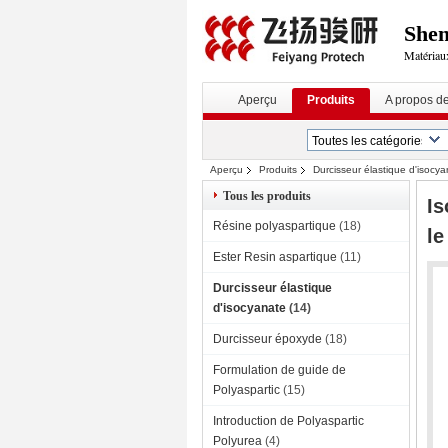
Shen
Matériaux
Aperçu
Produits
A propos d
Aperçu
Produits
Durcisseur élastique d'isocy
imperméabilisation
Tous les produits
Is
Résine polyaspartique
(18)
le
Ester Resin aspartique
(11)
Durcisseur élastique
d'isocyanate
(14)
Durcisseur époxyde
(18)
Formulation de guide de
Polyaspartic
(15)
Introduction de Polyaspartic
Polyurea
(4)