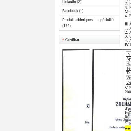
Linkedin
(2)
2. 
3. 
Facebook
(1)
Mpa
4. 
Produits chimiques de spécialité
Ⅲ 
(176)
1. 
2. 
3. 
4. 
Certificat
Ⅳ 
I
Ap
Ha
Te
Te
Vi
De
Ⅴ 
200
Ⅵ
Cec
d'a
Rem
lim
pro
www