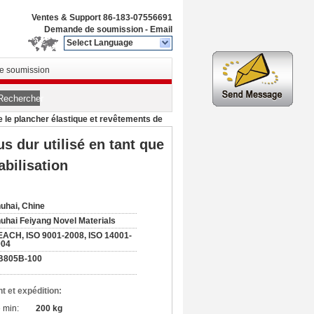
Ventes & Support
86-183-07556691
Demande de soumission
-
Email
Select Language
 soumission
Rechercher
 le plancher élastique et revêtements de
 dur utilisé en tant que
bilisation
uhai, Chine
uhai Feiyang Novel Materials
ACH, ISO 9001-2008, ISO 14001-
004
B805B-100
t et expédition:
 min:
200 kg