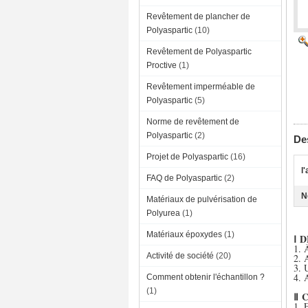
Revêtement de plancher de
Polyaspartic
(10)
Revêtement de Polyaspartic
Proctive
(1)
Revêtement imperméable de
Polyaspartic
(5)
Norme de revêtement de
Polyaspartic
(2)
Des
Projet de Polyaspartic
(16)
l
FAQ de Polyaspartic
(2)
N
Matériaux de pulvérisation de
Polyurea
(1)
Matériaux époxydes
(1)
Ⅰ 
1. 
Activité de société
(20)
2. 
3. 
4. 
Comment obtenir l'échantillon ?
(1)
Ⅱ 
1. 