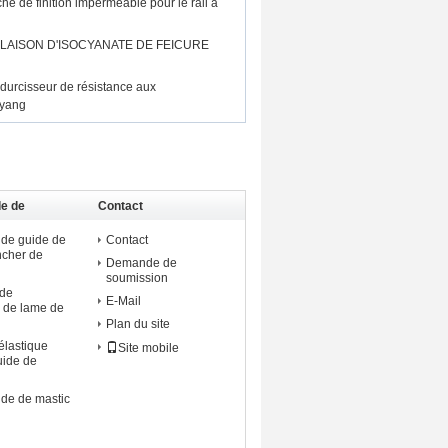
he de finition imperméable pour le rail à
LAISON D'ISOCYANATE DE FEICURE
 durcisseur de résistance aux
iyang
de de
Contact
 de guide de
Contact
ncher de
Demande de
soumission
ide
E-Mail
 de lame de
Plan du site
élastique
Site mobile
uide de
ide de mastic