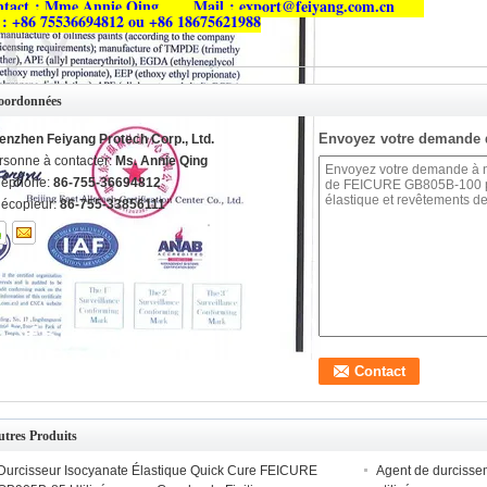
ntact : Mme Annie Qing
Mail : export@feiyang.com.cn
 : +86 75536694812 ou +86 18675621988
oordonnées
Envoyez votre demande 
enzhen Feiyang Protech Corp., Ltd.
rsonne à contacter:
Ms. Annie Qing
léphone:
86-755-36694812
lécopieur:
86-755-33856111
tres Produits
Durcisseur Isocyanate Élastique Quick Cure FEICURE
Agent de durcisse