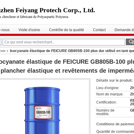
zhen Feiyang Protech Corp., Ltd.
 chercheur et fabricant de Polyaspartic Polyurea
e nous
Visite d'usine
Contrôle de la qualité
Contact
Demande de
Isocyanate élastique de FEICURE GB805B-100 plus dur utilisé en tant que
anate
ocyanate élastique de FEICURE GB805B-100 plus
 plancher élastique et revêtements de imperméa
Détails sur le produit:
Lieu d'origine:
Zh
Nom de marque:
Zh
RE
Certification:
2
Numéro de
G
modèle:
Conditions de paiemen
Quantité de commande