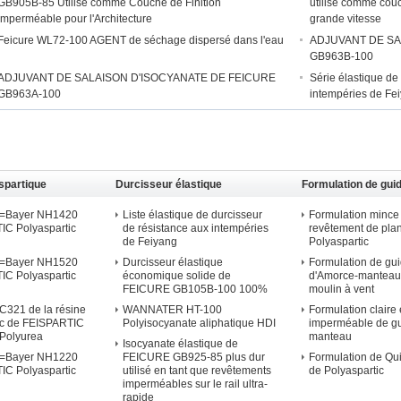
GB905B-85 Utilisé comme Couche de Finition
utilisé comme couc
Imperméable pour l'Architecture
grande vitesse
Feicure WL72-100 AGENT de séchage dispersé dans l'eau
ADJUVANT DE SA
GB963B-100
ADJUVANT DE SALAISON D'ISOCYANATE DE FEICURE
Série élastique de
GB963A-100
intempéries de Fe
spartique
Durcisseur élastique
Formulation de gui
d'isocyanate
Polyaspartic
0=Bayer NH1420
Liste élastique de durcisseur
Formulation mince
IC Polyaspartic
de résistance aux intempéries
revêtement de pla
de Feiyang
Polyaspartic
0=Bayer NH1520
Durcisseur élastique
Formulation de gu
IC Polyaspartic
économique solide de
d'Amorce-manteau
FEICURE GB105B-100 100%
moulin à vent
C321 de la résine
WANNATER HT-100
Formulation claire 
ic de FEISPARTIC
Polyisocyanate aliphatique HDI
imperméable de g
 Polyurea
manteau
Isocyanate élastique de
0=Bayer NH1220
FEICURE GB925-85 plus dur
Formulation de Qu
IC Polyaspartic
utilisé en tant que revêtements
de Polyaspartic
imperméables sur le rail ultra-
rapide